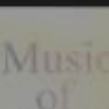
CATEGORÍAS
Actualidad
(227)
España
(77)
Barcelona
(47)
Europa
(47)
Venezuela
(43)