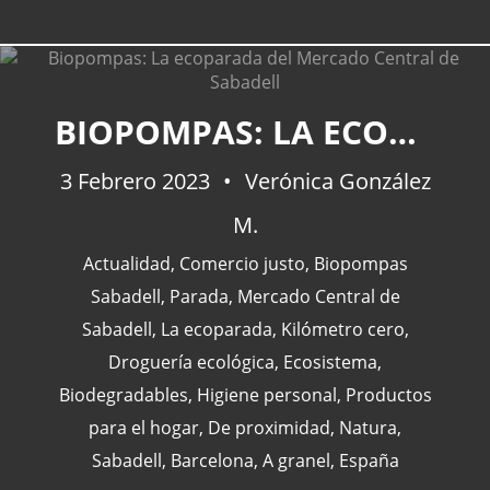
BIOPOMPAS: LA ECOPARADA DEL MERCADO CENTRAL DE SABADELL
CATEGORÍAS
3 Febrero 2023
Verónica González
M.
Actualidad
(227)
España
(77)
Actualidad
,
Comercio justo
,
Biopompas
Barcelona
(47)
Sabadell
,
Parada
,
Mercado Central de
Europa
(47)
Sabadell
,
La ecoparada
,
Kilómetro cero
,
Venezuela
(43)
Droguería ecológica
,
Ecosistema
,
Biodegradables
,
Higiene personal
,
Productos
para el hogar
,
De proximidad
,
Natura
,
Sabadell
,
Barcelona
,
A granel
,
España