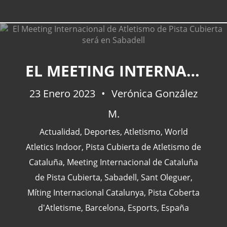
EL MEETING INTERNACIONAL DE ATLETISMO DE PISTA CUBIERTA SERÁ EN SABADELL
23 Enero 2023
Verónica González
M.
Actualidad
,
Deportes
,
Atletismo
,
World
Atletics Indoor
,
Pista Cubierta de Atletismo de
Cataluña
,
Meeting Internacional de Cataluña
de Pista Cubierta
,
Sabadell
,
Sant Oleguer
,
Míting Internacional Catalunya
,
Pista Coberta
d'Atletisme
,
Barcelona
,
Esports
,
España