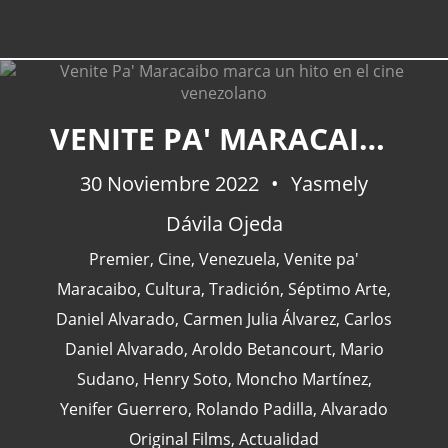
VENITE PA' MARACAIBO MARCA UN HITO EN EL CINE VENEZOLANO
30 Noviembre 2022
Yasmely
Dávila Ojeda
Premier
,
Cine
,
Venezuela
,
Venite pa'
Maracaibo
,
Cultura
,
Tradición
,
Séptimo Arte
,
Daniel Alvarado
,
Carmen Julia Álvarez
,
Carlos
Daniel Alvarado
,
Aroldo Betancourt
,
Mario
Sudano
,
Henry Soto
,
Moncho Martínez
,
Yenifer Guerrero
,
Rolando Padilla
,
Alvarado
Original Films
,
Actualidad