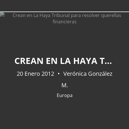
CATEGORÍAS
CREAN EN LA HAYA TRIBUNAL PARA RESOLVER QUERELLAS FINANCIERAS
Actualidad
(227)
España
(77)
20 Enero 2012
Verónica González
Barcelona
(47)
M.
Europa
(47)
Venezuela
(43)
Europa