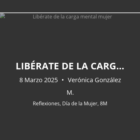
CATEGORÍAS
LIBÉRATE DE LA CARGA MENTAL MUJER
Actualidad
(227)
España
(77)
8 Marzo 2025
Verónica González
Barcelona
(47)
M.
Europa
(47)
Venezuela
(43)
Reflexiones
,
Día de la Mujer
,
8M