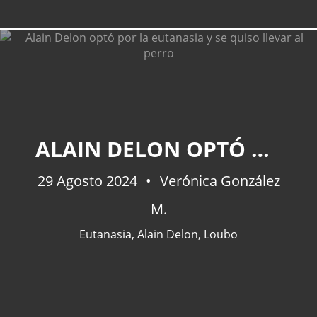
CATEGORÍAS
ALAIN DELON OPTÓ POR LA EUTANASIA Y SE QUISO LLEVAR AL PERRO
Actualidad
(227)
España
(77)
29 Agosto 2024
Verónica González
Barcelona
(47)
M.
Europa
(47)
Venezuela
(43)
Eutanasia
,
Alain Delon
,
Loubo