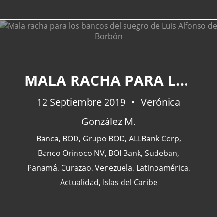
CATEGORÍAS
MALA RACHA PARA LOS BANCOS DEL SUEGRO DE LUIS ALFONSO DE BORBÓN
12 Septiembre 2019
Actualidad
(227)
Verónica
España
(77)
González M.
Barcelona
(47)
Banca
,
BOD
,
Grupo BOD
,
ALLBank Corp
,
Europa
(47)
Banco Orinoco NV
,
BOI Bank
,
Sudeban
,
Venezuela
(43)
Panamá
,
Curazao
,
Venezuela
,
Latinoamérica
,
Actualidad
,
Islas del Caribe