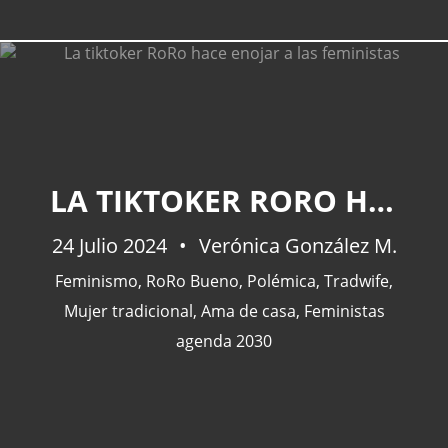
CATEGORÍAS
LA TIKTOKER RORO HACE ENOJAR A LAS FEMINISTAS
Actualidad
(227)
España
(77)
24 Julio 2024
Verónica González M.
Barcelona
(47)
Feminismo
,
RoRo Bueno
,
Polémica
,
Tradwife
,
Europa
(47)
Mujer tradicional
,
Ama de casa
,
Feministas
Venezuela
(43)
agenda 2030