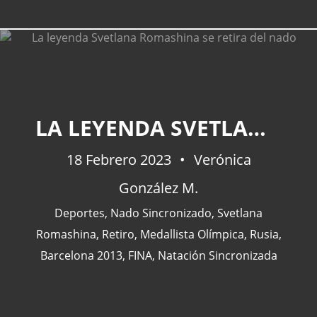
CATEGORÍAS
LA LEYENDA SVETLANA ROMASHINA SE RETIRA DEL NADO
Actualidad
(227)
18 Febrero 2023
Verónica
España
(77)
González M.
Barcelona
(47)
Europa
(47)
Deportes
,
Nado Sincronizado
,
Svetlana
Venezuela
(43)
Romashina
,
Retiro
,
Medallista Olímpica
,
Rusia
,
Barcelona 2013
,
FINA
,
Natación Sincronizada