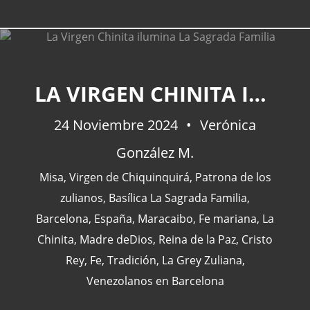
LA VIRGEN CHINITA ILUMINA LA SAGRADA FAMILIA
CATEGORÍAS
24 Noviembre 2024
Verónica
Actualidad
(227)
González M.
España
(77)
Misa
,
Virgen de Chiquinquirá
,
Patrona de los
Barcelona
(47)
zulianos
,
Basílica La Sagrada Familia
,
Europa
(47)
Barcelona
,
España
,
Maracaibo
,
Fe mariana
,
La
Venezuela
(43)
Chinita
,
Madre deDios
,
Reina de la Paz
,
Cristo
Rey
,
Fe
,
Tradición
,
La Grey Zuliana
,
Venezolanos en Barcelona