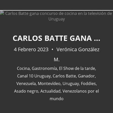
CATEGORÍAS
CARLOS BATTE GANA CONCURSO DE COCINA EN LA TELEVISIÓN DE URUGUAY
4 Febrero 2023
Verónica González
Actualidad
(227)
M.
España
(77)
Barcelona
(47)
Cocina
,
Gastronomía
,
El Show de la tarde
,
Europa
(47)
Canal 10 Uruguay
,
Carlos Batte
,
Ganador
,
Venezuela
(43)
Venezuela
,
Montevídeo
,
Uruguay
,
Foddies
,
Asado negro
,
Actualidad
,
Venezolanos por el
mundo