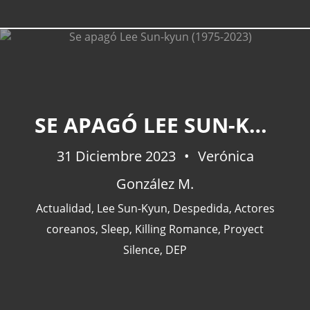
CATEGORÍAS
SE APAGÓ LEE SUN-KYUN (1975-2023)
Actualidad
(227)
31 Diciembre 2023
Verónica
España
(77)
González M.
Barcelona
(47)
Europa
(47)
Actualidad
,
Lee Sun-Kyun
,
Despedida
,
Actores
Venezuela
(43)
coreanos
,
Sleep
,
Killing Romance
,
Proyect
Silence
,
DEP