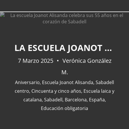
CATEGORÍAS
LA ESCUELA JOANOT ALISANDA CELEBRA SUS 55 AÑOS EN EL CORAZÓN DE SABADELL
7 Marzo 2025
Actualidad
Verónica González
(227)
España
(77)
M.
Barcelona
(47)
Aniversario
,
Escuela Joanot Alisanda
,
Sabadell
Europa
(47)
centro
,
Cincuenta y cinco años
,
Escuela laica y
Venezuela
(43)
catalana
,
Sabadell
,
Barcelona
,
España
,
Educación obligatoria