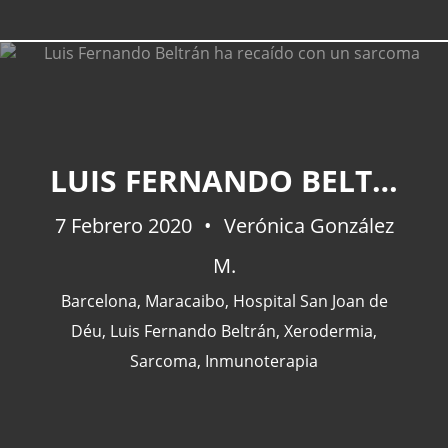
CATEGORÍAS
LUIS FERNANDO BELTRÁN HA RECAÍDO CON UN SARCOMA
Actualidad
(227)
7 Febrero 2020
Verónica González
España
(77)
M.
Barcelona
(47)
Europa
(47)
Barcelona
,
Maracaibo
,
Hospital San Joan de
Venezuela
(43)
Déu
,
Luis Fernando Beltrán
,
Xerodermia
,
Sarcoma
,
Inmunoterapia