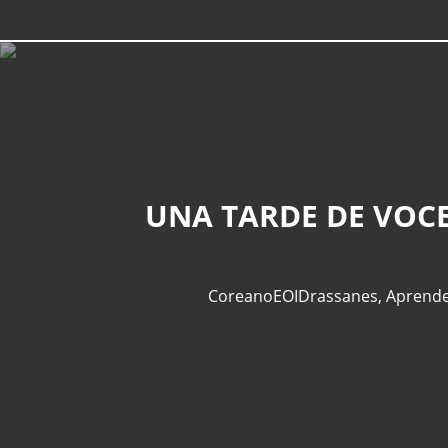
UNA TARDE DE VOCE
CoreanoEOIDrassanes
,
Aprend