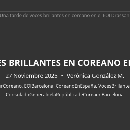
S BRILLANTES EN COREANO E
27 Noviembre 2025
Verónica González M.
erCoreano
,
EOIBarcelona
,
CoreanoEnEspaña
,
VocesBrillant
ConsuladoGeneraldelaRepúblicadeCoreaenBarcelona