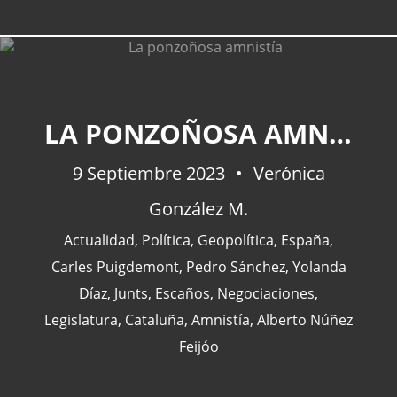
CATEGORÍAS
LA PONZOÑOSA AMNISTÍA
9 Septiembre 2023
Verónica
Actualidad
(227)
González M.
España
(77)
Barcelona
(47)
Actualidad
,
Política
,
Geopolítica
,
España
,
Europa
(47)
Carles Puigdemont
,
Pedro Sánchez
,
Yolanda
Venezuela
(43)
Díaz
,
Junts
,
Escaños
,
Negociaciones
,
Legislatura
,
Cataluña
,
Amnistía
,
Alberto Núñez
Feijóo