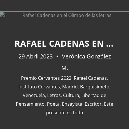
CATEGORÍAS
RAFAEL CADENAS EN EL OLIMPO DE LAS LETRAS
29 Abril 2023
Verónica González
Actualidad
(227)
M.
España
(77)
Barcelona
(47)
Premio Cervantes 2022
,
Rafael Cadenas
,
Europa
(47)
Instituto Cervantes
,
Madrid
,
Barquisimeto
,
Venezuela
(43)
Venezuela
,
Letras
,
Cultura
,
Libertad de
Pensamiento
,
Poeta
,
Ensayista
,
Escritor
,
Este
presente es todo