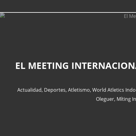
EL MEETING INTERNACIONA
Actualidad
,
Deportes
,
Atletismo
,
World Atletics Ind
Oleguer
,
Míting I