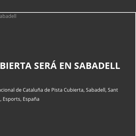
CATEGORÍAS
BIERTA SERÁ EN SABADELL
Actualidad
(227)
España
(77)
Barcelona
(47)
cional de Cataluña de Pista Cubierta
,
Sabadell
,
Sant
Europa
(47)
a
,
Esports
,
España
Venezuela
(43)