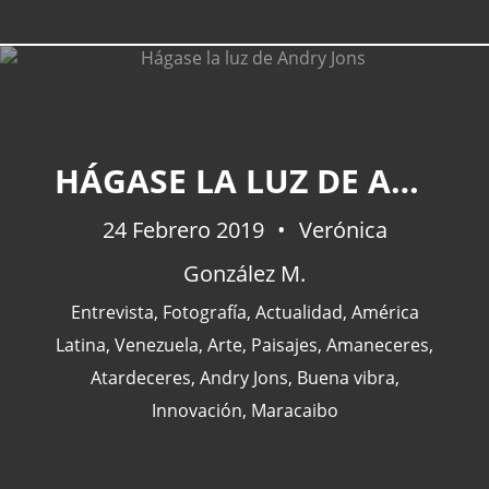
CATEGORÍAS
HÁGASE LA LUZ DE ANDRY JONS
24 Febrero 2019
Actualidad
(227)
Verónica
España
(77)
González M.
Barcelona
(47)
Entrevista
,
Fotografía
,
Actualidad
,
América
Europa
(47)
Latina
,
Venezuela
,
Arte
,
Paisajes
,
Amaneceres
,
Venezuela
(43)
Atardeceres
,
Andry Jons
,
Buena vibra
,
Innovación
,
Maracaibo