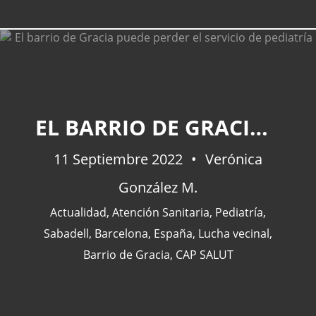
CATEGORÍAS
EL BARRIO DE GRACIA PUEDE PERDER EL SERVICIO DE PEDIATRÍA
Actualidad
(227)
11 Septiembre 2022
Verónica
España
(77)
González M.
Barcelona
(47)
Europa
(47)
Actualidad
,
Atención Sanitaria
,
Pediatría
,
Venezuela
(43)
Sabadell
,
Barcelona
,
España
,
Lucha vecinal
,
Barrio de Gracia
,
CAP SALUT