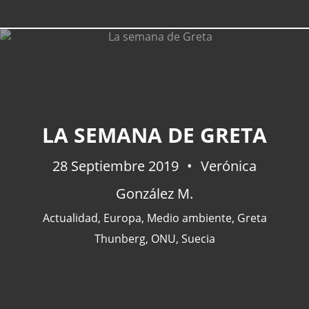
CATEGORÍAS
LA SEMANA DE GRETA
Actualidad
(227)
28 Septiembre 2019
España
(77)
Verónica
Barcelona
(47)
González M.
Europa
(47)
Actualidad
,
Europa
,
Medio ambiente
,
Greta
Venezuela
(43)
Thunberg
,
ONU
,
Suecia