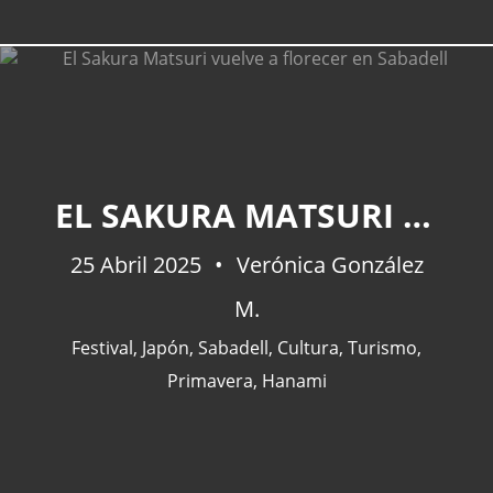
CATEGORÍAS
EL SAKURA MATSURI VUELVE A FLORECER EN SABADELL
Actualidad
(227)
25 Abril 2025
España
(77)
Verónica González
Barcelona
(47)
M.
Europa
(47)
Festival
,
Japón
,
Sabadell
,
Cultura
,
Turismo
,
Venezuela
(43)
Primavera
,
Hanami