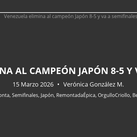
NA AL CAMPEÓN JAPÓN 8-5 Y 
15 Marzo 2026
Verónica González M.
onta
,
Semifinales
,
Japón
,
RemontadaÉpica
,
OrgulloCriollo
,
B