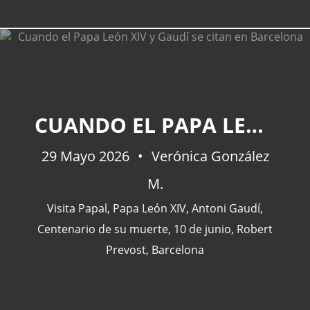
CATEGORÍAS
CUANDO EL PAPA LEÓN XIV Y GAUDÍ SE CITAN EN BARCELONA
Actualidad
(227)
29 Mayo 2026
Verónica González
España
(77)
M.
Barcelona
(47)
Europa
(47)
Visita Papal
,
Papa León XIV
,
Antoni Gaudí
,
Venezuela
(43)
Centenario de su muerte
,
10 de junio
,
Robert
Prevost
,
Barcelona