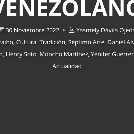
VENEZOLAN
30 Noviembre 2022
Yasmely Dávila Ojed
caibo
,
Cultura
,
Tradición
,
Séptimo Arte
,
Daniel Al
o
,
Henry Soto
,
Moncho Martínez
,
Yenifer Guerre
Actualidad