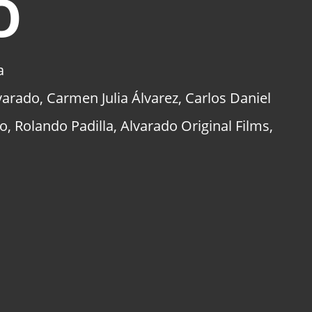
O
a
varado
,
Carmen Julia Álvarez
,
Carlos Daniel
ro
,
Rolando Padilla
,
Alvarado Original Films
,