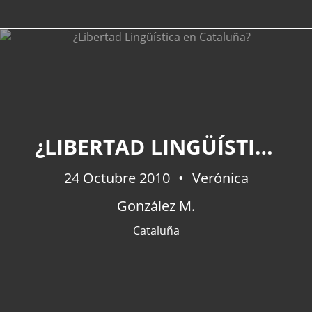
CATEGORÍAS
¿LIBERTAD LINGÜÍSTICA EN CATALUÑA?
Actualidad
(227)
España
(77)
24 Octubre 2010
Verónica
Barcelona
(47)
González M.
Europa
(47)
Venezuela
(43)
Cataluña