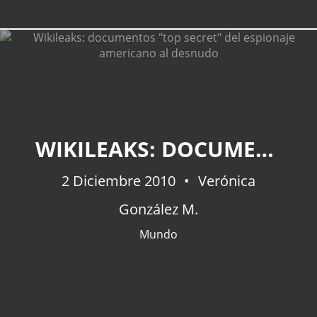
CATEGORÍAS
WIKILEAKS: DOCUMENTOS "TOP SECRET" DEL ESPIONAJE AMERICANO AL DESNUDO
Actualidad
(227)
España
(77)
2 Diciembre 2010
Verónica
Barcelona
(47)
González M.
Europa
(47)
Venezuela
(43)
Mundo