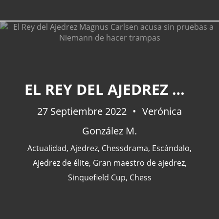
EL REY DEL AJEDREZ MAGNUS CARLSEN ACUSA SIN PRUEBAS A NIEMANN DE HACER TRAMPAS
27 Septiembre 2022
Verónica
González M.
Actualidad
,
Ajedrez
,
Chessdrama
,
Escándalo
,
Ajedrez de élite
,
Gran maestro de ajedrez
,
Sinquefield Cup
,
Chess