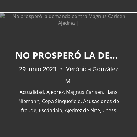
CATEGORÍAS
NO PROSPERÓ LA DEMANDA CONTRA MAGNUS CARLSEN | AJEDREZ |
Actualidad
(227)
29 Junio 2023
Verónica González
España
(77)
M.
Barcelona
(47)
Europa
(47)
Actualidad
,
Ajedrez
,
Magnus Carlsen
,
Hans
Venezuela
(43)
Niemann
,
Copa Sinquefield
,
Acusaciones de
fraude
,
Escándalo
,
Ajedrez de élite
,
Chess