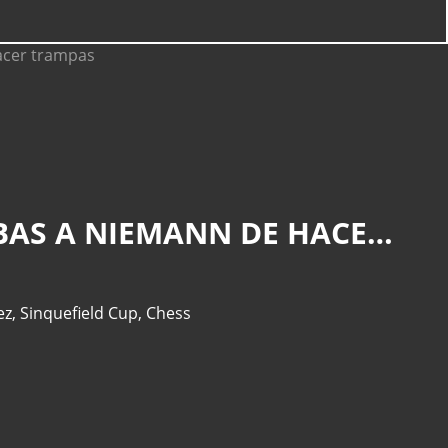
EL REY DEL AJEDREZ MAGNUS CARLSEN ACUSA SIN PRUEBAS A NIEMANN DE HACER TRAMPAS
ez
,
Sinquefield Cup
,
Chess