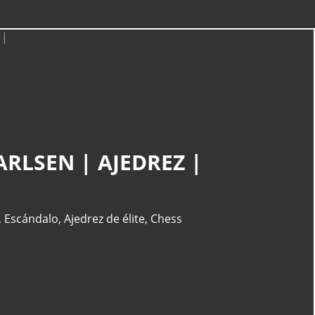
CATEGORÍAS
Actualidad
(227)
LSEN | AJEDREZ |
España
(77)
Barcelona
(47)
Europa
(47)
,
Escándalo
,
Ajedrez de élite
,
Chess
Venezuela
(43)