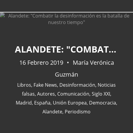
CATEGORÍAS
ALANDETE: "COMBATIR LA DESINFORMACIÓN ES LA BATALLA DE NUESTRO TIEMPO"
16 Febrero 2019
Actualidad
(227)
María Verónica
España
(77)
Guzmán
Barcelona
(47)
Libros
,
Fake News
,
Desinformación
,
Noticias
Europa
(47)
falsas
,
Autores
,
Comunicación
,
Siglo XXI
,
Venezuela
(43)
Madrid
,
España
,
Unión Europea
,
Democracia
,
Alandete
,
Periodismo