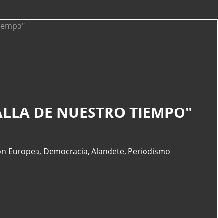
CATEGORÍAS
Actualidad
(227)
ALLA DE NUESTRO TIEMPO"
España
(77)
Barcelona
(47)
Europa
(47)
ón Europea
,
Democracia
,
Alandete
,
Periodismo
Venezuela
(43)