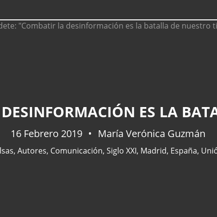
 DESINFORMACIÓN ES LA BAT
16 Febrero 2019
María Verónica Guzmán
lsas
,
Autores
,
Comunicación
,
Siglo XXI
,
Madrid
,
España
,
Uni