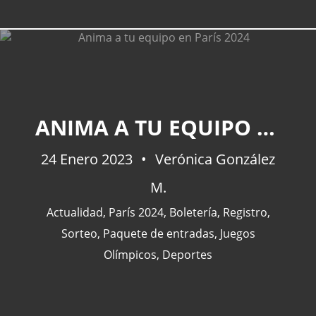
CATEGORÍAS
ANIMA A TU EQUIPO EN PARÍS 2024
Actualidad
(227)
24 Enero 2023
Verónica González
España
(77)
M.
Barcelona
(47)
Europa
(47)
Actualidad
,
París 2024
,
Boletería
,
Registro
,
Venezuela
(43)
Sorteo
,
Paquete de entradas
,
Juegos
Olímpicos
,
Deportes