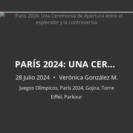
CATEGORÍAS
PARÍS 2024: UNA CEREMONIA DE APERTURA ENTRE EL ESPLENDOR Y LA CONTROVERSIA
Actualidad
(227)
España
(77)
28 Julio 2024
Verónica González M.
Barcelona
(47)
Juegos Olímpicos
,
París 2024
,
Gojira
,
Torre
Europa
(47)
Eiffel
,
Parkour
Venezuela
(43)