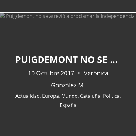
CATEGORÍAS
PUIGDEMONT NO SE ATREVIÓ A PROCLAMAR LA INDEPENDENCIA
Actualidad
(227)
10 Octubre 2017
España
(77)
Verónica
Barcelona
(47)
González M.
Europa
(47)
Actualidad
,
Europa
,
Mundo
,
Cataluña
,
Política
,
Venezuela
(43)
España