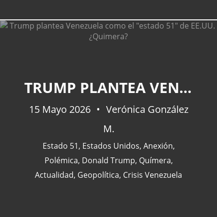
CATEGORÍAS
TRUMP PLANTEA VENEZUELA COMO EL "ESTADO 51" DE EE.UU. ¿QUIMERA?
Actualidad
(227)
15 Mayo 2026
Verónica González
España
(77)
M.
Barcelona
(47)
Europa
(47)
Estado 51
,
Estados Unidos
,
Anexión
,
Venezuela
(43)
Polémica
,
Donald Trump
,
Químera
,
Actualidad
,
Geopolítica
,
Crisis Venezuela