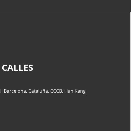
CATEGORÍAS
Actualidad
(227)
 CALLES
España
(77)
Barcelona
(47)
Europa
(47)
l
,
Barcelona
,
Cataluña
,
CCCB
,
Han Kang
Venezuela
(43)