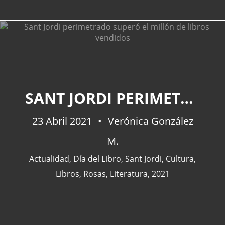
CATEGORÍAS
SANT JORDI PERIMETRADO SUPERÓ EL MILLÓN DE LIBROS VENDIDOS
Actualidad
(227)
23 Abril 2021
España
(77)
Verónica González
Barcelona
(47)
M.
Europa
(47)
Actualidad
,
Día del Libro
,
Sant Jordi
,
Cultura
,
Venezuela
(43)
Libros
,
Rosas
,
Literatura
,
2021