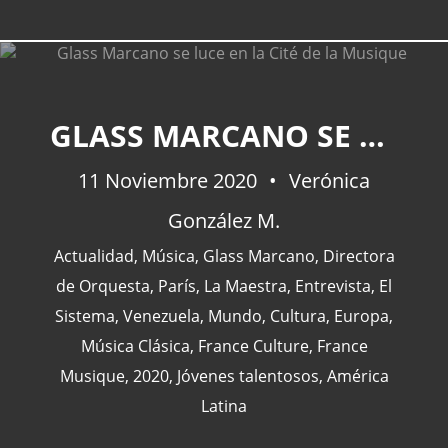
GLASS MARCANO SE LUCE EN LA CITÉ DE LA MUSIQUE
CATEGORÍAS
11 Noviembre 2020
Verónica
Actualidad
(227)
González M.
España
(77)
Actualidad
,
Música
,
Glass Marcano
,
Directora
Barcelona
(47)
de Orquesta
,
París
,
La Maestra
,
Entrevista
,
El
Europa
(47)
Sistema
,
Venezuela
,
Mundo
,
Cultura
,
Europa
,
Venezuela
(43)
Música Clásica
,
France Culture
,
France
Musique
,
2020
,
Jóvenes talentosos
,
América
Latina