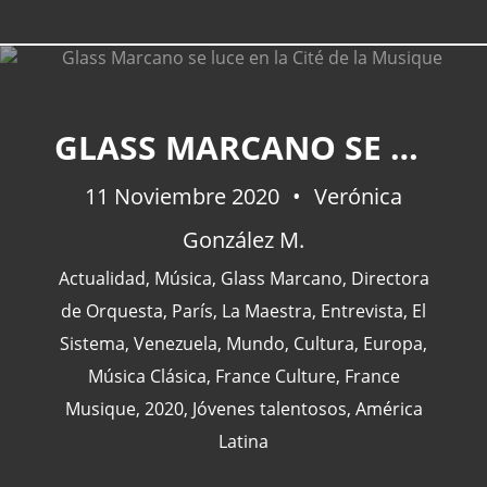
GLASS MARCANO SE LUCE EN LA CITÉ DE LA MUSIQUE
CATEGORÍAS
11 Noviembre 2020
Verónica
Actualidad
(227)
González M.
España
(77)
Actualidad
,
Música
,
Glass Marcano
,
Directora
Barcelona
(47)
de Orquesta
,
París
,
La Maestra
,
Entrevista
,
El
Europa
(47)
Sistema
,
Venezuela
,
Mundo
,
Cultura
,
Europa
,
Venezuela
(43)
Música Clásica
,
France Culture
,
France
Musique
,
2020
,
Jóvenes talentosos
,
América
Latina