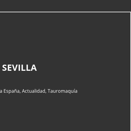
CATEGORÍAS
Actualidad
(227)
 SEVILLA
España
(77)
Barcelona
(47)
Europa
(47)
a España
,
Actualidad
,
Tauromaquía
Venezuela
(43)