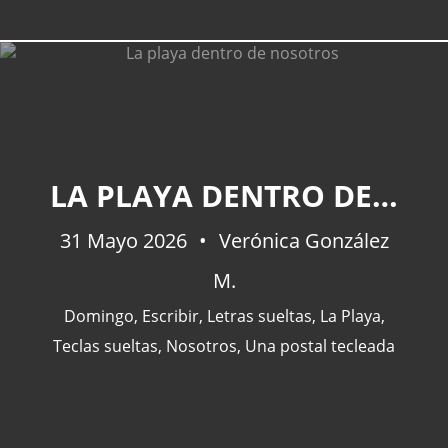
CATEGORÍAS
LA PLAYA DENTRO DE NOSOTROS
Actualidad
(227)
31 Mayo 2026
España
(77)
Verónica González
Barcelona
(47)
M.
Europa
(47)
Domingo
,
Escribir
,
Letras sueltas
,
La Playa
,
Venezuela
(43)
Teclas sueltas
,
Nosotros
,
Una postal tecleada