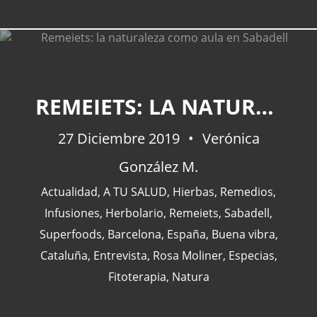
CATEGORÍAS
REMEIETS: LA NATURALEZA COMO AULA EN SABADELL
27 Diciembre 2019
Verónica
Actualidad
(227)
González M.
España
(77)
Barcelona
(47)
Actualidad
,
A TU SALUD
,
Hierbas
,
Remedios
,
Europa
(47)
Infusiones
,
Herbolario
,
Remeiets
,
Sabadell
,
Venezuela
(43)
Superfoods
,
Barcelona
,
España
,
Buena vibra
,
Cataluña
,
Entrevista
,
Rosa Moliner
,
Especias
,
Fitoterapia
,
Natura