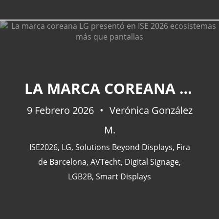
CATEGORÍAS
LA MARCA COREANA LG PRESENTÓ EN ISE 2026 ECOSISTEMAS MÁS QUE PANTALLAS
Actualidad
(227)
9 Febrero 2026
Verónica González
España
(77)
M.
Barcelona
(47)
Europa
(47)
ISE2026
,
LG
,
Solutions Beyond Displays
,
Fira
Venezuela
(43)
de Barcelona
,
AVTecht
,
Digital Signage
,
LGB2B
,
Smart Displays