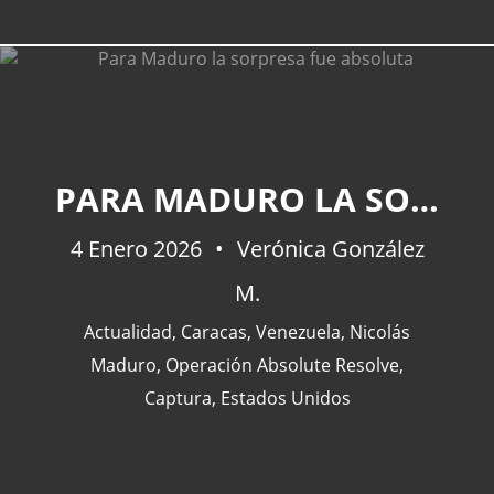
CATEGORÍAS
PARA MADURO LA SORPRESA FUE ABSOLUTA
Actualidad
(227)
4 Enero 2026
Verónica González
España
(77)
M.
Barcelona
(47)
Europa
(47)
Actualidad
,
Caracas
,
Venezuela
,
Nicolás
Venezuela
(43)
Maduro
,
Operación Absolute Resolve
,
Captura
,
Estados Unidos