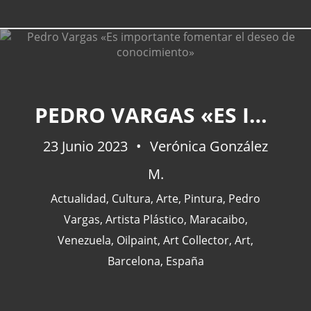
CATEGORÍAS
PEDRO VARGAS «ES IMPORTANTE FOMENTAR EL DESEO DE CONOCIMIENTO»
23 Junio 2023
Actualidad
Verónica González
(227)
España
(77)
M.
Barcelona
(47)
Actualidad
,
Cultura
,
Arte
,
Pintura
,
Pedro
Europa
(47)
Vargas
,
Artista Plástico
,
Maracaibo
,
Venezuela
(43)
Venezuela
,
Oilpaint
,
Art Collector
,
Art
,
Barcelona
,
España