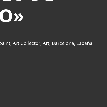
TO»
paint
,
Art Collector
,
Art
,
Barcelona
,
España