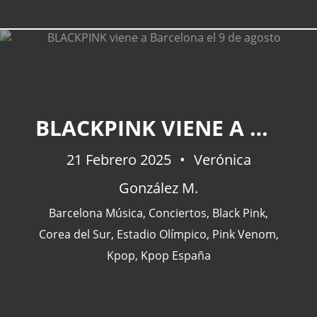
CATEGORÍAS
BLACKPINK VIENE A BARCELONA EL 9 DE AGOSTO
Actualidad
(227)
21 Febrero 2025
Verónica
España
(77)
González M.
Barcelona
(47)
Europa
(47)
Barcelona Música
,
Conciertos
,
Black Pink
,
Venezuela
(43)
Corea del Sur
,
Estadio Olímpico
,
Pink Venom
,
Kpop
,
Kpop España