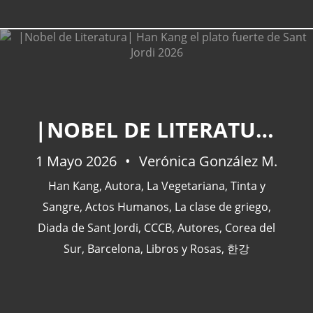
CATEGORÍAS
|NOBEL DE LITERATURA| HAN KANG EL PLATO FUERTE DE SANT JORDI 2026
Actualidad
(227)
1 Mayo 2026
Verónica González M.
España
(77)
Han Kang
,
Autora
,
La Vegetariana
,
Tinta y
Barcelona
(47)
Sangre
,
Actos Humanos
,
La clase de griego
,
Europa
(47)
Diada de Sant Jordi
,
CCCB
,
Autores
,
Corea del
Venezuela
(43)
Sur
,
Barcelona
,
Libros y Rosas
,
한강