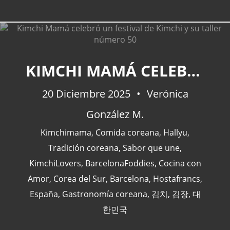
KIMCHI MAMÁ CELEBRÓ UN FESTIVAL DE KIMCHI Y SU TALLER NÚMERO 50
20 Diciembre 2025
Verónica
González M.
Kimchimama
,
Comida coreana
,
Hallyu
,
Tradición coreana
,
Sabor que une
,
KimchiLovers
,
BarcelonaFoddies
,
Cocina con
Amor
,
Corea del Sur
,
Barcelona
,
Hostafrancs
,
España
,
Gastronomía coreana
,
김치
,
김장
,
대
한민국