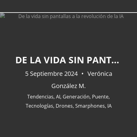
CATEGORÍAS
DE LA VIDA SIN PANTALLAS A LA REVOLUCIÓN DE LA IA
Actualidad
(227)
5 Septiembre 2024
España
(77)
Verónica
Barcelona
(47)
González M.
Europa
(47)
Tendencias
,
AI
,
Generación
,
Puente
,
Venezuela
(43)
Tecnologías
,
Drones
,
Smarphones
,
IA