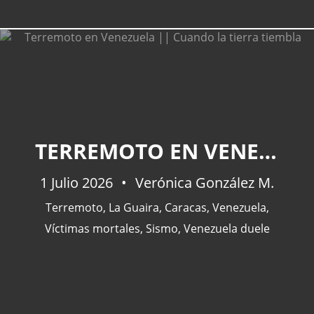
CATEGORÍAS
TERREMOTO EN VENEZUELA || CUANDO LA TIERRA TIEMBLA
Actualidad
(227)
España
(77)
1 Julio 2026
Verónica González M.
Barcelona
(47)
Terremoto
,
La Guaira
,
Caracas
,
Venezuela
,
Europa
(47)
Víctimas mortales
,
Sismo
,
Venezuela duele
Venezuela
(43)