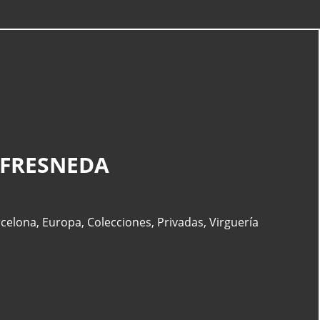
CATEGORÍAS
Actualidad
(227)
 FRESNEDA
España
(77)
Barcelona
(47)
Europa
(47)
celona
,
Europa
,
Colecciones
,
Privadas
,
Virguería
Venezuela
(43)